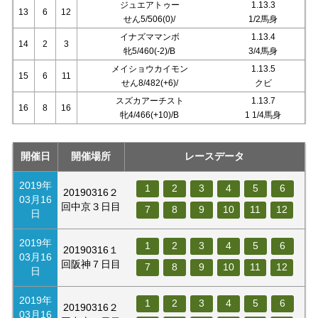
ジュエアトゥー
1.13.3
13
6
12
せん5/506(0)/
1/2馬身
イナズママンボ
1.13.4
14
2
3
牝5/460(-2)/B
3/4馬身
メイショウカイモン
1.13.5
15
6
11
せん8/482(+6)/
クビ
スズカアーチスト
1.13.7
16
8
16
牝4/466(+10)/B
1 1/4馬身
開催日
開催場所
レースデータ
2019年
1
2
3
4
5
6
20190316２
03月16
回中京３日目
7
8
9
10
11
12
日
2019年
1
2
3
4
5
6
20190316１
03月16
回阪神７日目
7
8
9
10
11
12
日
2019年
1
2
3
4
5
6
20190316２
03月16