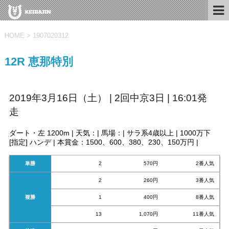
HOME
>
1907020312
12R 恵那特別
2019年3月16日（土） | 2回中京3日 | 16:01発
走
ダート・左 1200m | 天気：| 馬場：| サラ系4歳以上 | 1000万下
[指定] ハンデ | 本賞金：1500、600、380、230、150万円 |
単勝
2
570円
2番人気
2
260円
3番人気
複勝
1
400円
8番人気
13
1,070円
11番人気