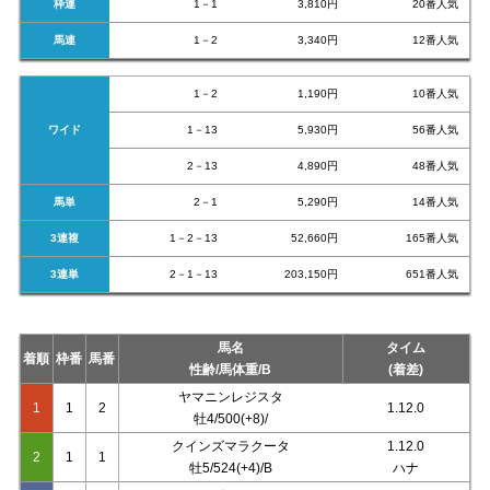
枠連
1－1
3,810円
20番人気
馬連
1－2
3,340円
12番人気
1－2
1,190円
10番人気
ワイド
1－13
5,930円
56番人気
2－13
4,890円
48番人気
馬単
2－1
5,290円
14番人気
3連複
1－2－13
52,660円
165番人気
3連単
2－1－13
203,150円
651番人気
馬名
タイム
着順
枠番
馬番
性齢/馬体重/B
(着差)
ヤマニンレジスタ
1
1
2
1.12.0
牡4/500(+8)/
クインズマラクータ
1.12.0
2
1
1
牡5/524(+4)/B
ハナ