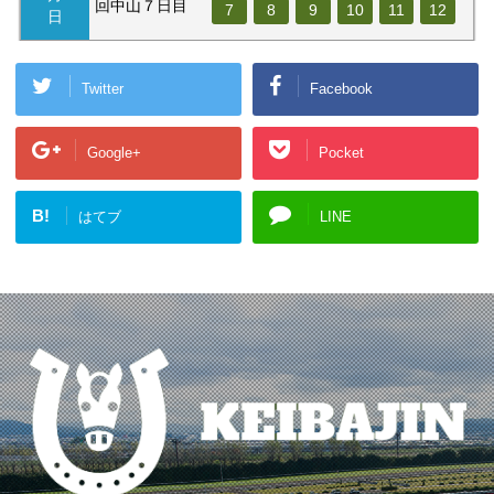
回中山７日目
7
8
9
10
11
12
日
Twitter
Facebook
Google+
Pocket
B!
はてブ
LINE