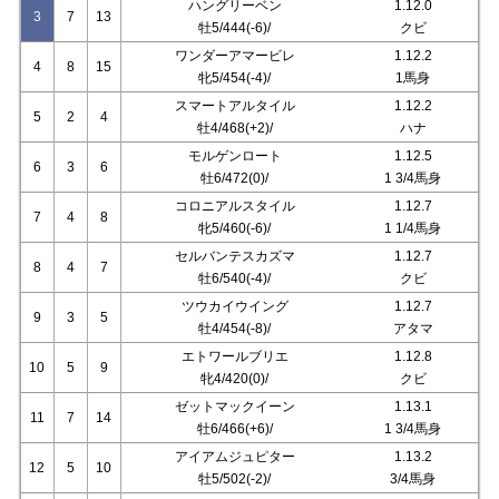
ハングリーベン
1.12.0
3
7
13
牡5/444(-6)/
クビ
ワンダーアマービレ
1.12.2
4
8
15
牝5/454(-4)/
1馬身
スマートアルタイル
1.12.2
5
2
4
牡4/468(+2)/
ハナ
モルゲンロート
1.12.5
6
3
6
牡6/472(0)/
1 3/4馬身
コロニアルスタイル
1.12.7
7
4
8
牝5/460(-6)/
1 1/4馬身
セルバンテスカズマ
1.12.7
8
4
7
牡6/540(-4)/
クビ
ツウカイウイング
1.12.7
9
3
5
牡4/454(-8)/
アタマ
エトワールブリエ
1.12.8
10
5
9
牝4/420(0)/
クビ
ゼットマックイーン
1.13.1
11
7
14
牡6/466(+6)/
1 3/4馬身
アイアムジュピター
1.13.2
12
5
10
牡5/502(-2)/
3/4馬身