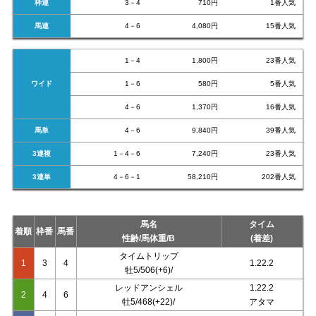
枠連
3－4
710円
1番人気
馬連
4－6
4,080円
15番人気
1－4
1,800円
23番人気
ワイド
1－6
580円
5番人気
4－6
1,370円
16番人気
馬単
4－6
9,840円
39番人気
3連複
1－4－6
7,240円
23番人気
3連単
4－6－1
58,210円
202番人気
馬名
タイム
着順
枠番
馬番
性齢/馬体重/B
(着差)
タイムトリップ
1
3
4
1.22.2
牡5/506(+6)/
レッドアンシェル
1.22.2
2
4
6
牡5/468(+22)/
アタマ