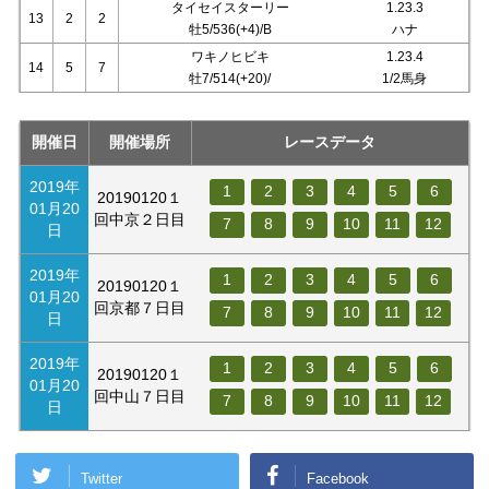
タイセイスターリー
1.23.3
13
2
2
牡5/536(+4)/B
ハナ
ワキノヒビキ
1.23.4
14
5
7
牡7/514(+20)/
1/2馬身
開催日
開催場所
レースデータ
2019年
1
2
3
4
5
6
20190120１
01月20
回中京２日目
7
8
9
10
11
12
日
2019年
1
2
3
4
5
6
20190120１
01月20
回京都７日目
7
8
9
10
11
12
日
2019年
1
2
3
4
5
6
20190120１
01月20
回中山７日目
7
8
9
10
11
12
日
Twitter
Facebook