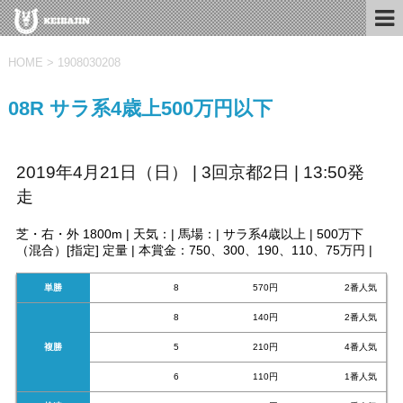
HOME
>
1908030208
08R サラ系4歳上500万円以下
2019年4月21日（日） | 3回京都2日 | 13:50発
走
芝・右・外 1800m | 天気：| 馬場：| サラ系4歳以上 | 500万下
（混合）[指定] 定量 | 本賞金：750、300、190、110、75万円 |
単勝
8
570円
2番人気
8
140円
2番人気
複勝
5
210円
4番人気
6
110円
1番人気