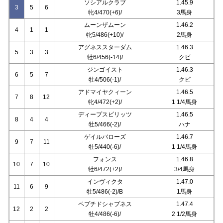
ソシアルクラブ
1.45.9
3
5
6
牝4/470(+6)/
3馬身
ムーンザムーン
1.46.2
4
1
1
牝5/486(+10)/
2馬身
アグネススターダム
1.46.3
5
3
3
牡6/456(-14)/
クビ
ジンゴイスト
1.46.3
6
5
7
牡4/506(-1)/
クビ
アドマイヤクィーン
1.46.5
7
8
12
牝4/472(+2)/
1 1/4馬身
ディープスピリッツ
1.46.5
8
4
4
牡5/466(-2)/
ハナ
ゲイルバローズ
1.46.7
9
7
11
牡5/440(-6)/
1 1/4馬身
フォンス
1.46.8
10
7
10
牡6/472(+2)/
3/4馬身
インヴィクタ
1.47.0
11
6
9
牡5/486(-2)/B
1馬身
ペプチドシャプネス
1.47.4
12
2
2
牡4/486(-6)/
2 1/2馬身