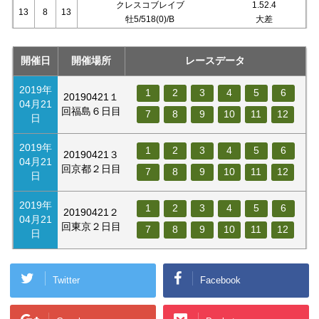
クレスコブレイブ
1.52.4
13
8
13
牡5/518(0)/B
大差
開催日
開催場所
レースデータ
2019年
1
2
3
4
5
6
20190421１
04月21
回福島６日目
7
8
9
10
11
12
日
2019年
1
2
3
4
5
6
20190421３
04月21
回京都２日目
7
8
9
10
11
12
日
2019年
1
2
3
4
5
6
20190421２
04月21
回東京２日目
7
8
9
10
11
12
日
Twitter
Facebook