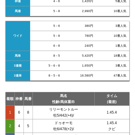
枠連
4－6
1,420円
5番人気
馬連
5－8
2,990円
10番人気
5－6
380円
3番人気
ワイド
5－8
780円
10番人気
6－8
240円
1番人気
馬単
8－5
5,420円
18番人気
3連複
5－6－8
1,650円
3番人気
3連単
8－5－6
16,580円
47番人気
馬名
タイム
着順
枠番
馬番
性齢/馬体重/B
(着差)
リリーモントルー
1
6
8
1.45.4
牡5/442(+4)/
ドゥオーモ
1.45.4
2
4
5
牡6/478(+2)/
クビ