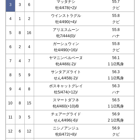
マッタナシ
55.7
3
3
6
牡4/478(+2)/
クビ
ウインストラグル
55.8
4
1
2
牡4/490(+4)/
クビ
アリエスムーン
55.8
5
8
16
牝7/444(0)/
ハナ
ガーシュウィン
55.8
6
2
4
牡4/490(+16)/
クビ
ヤマニンベルベーヌ
56.1
7
4
7
牝4/466(-2)/
1 1/2馬身
サンタアズライト
56.3
8
5
9
せん4/458(-2)/
1 1/2馬身
ボスキャットグレイ
56.3
9
4
8
牡5/474(+12)/
ハナ
スマートダフネ
56.5
10
8
15
牝4/460(+10)/B
1 1/2馬身
チェアーグライド
56.9
11
3
5
せん4/496(-6)/
2 1/2馬身
ニシノアンジュ
56.9
12
6
12
牝6/472(+8)/
クビ