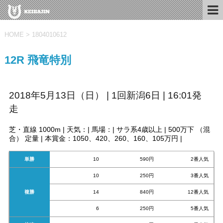
HOME
>
1804010612
12R 飛竜特別
2018年5月13日（日） | 1回新潟6日 | 16:01発
走
芝・直線 1000m | 天気：| 馬場：| サラ系4歳以上 | 500万下 （混
合） 定量 | 本賞金：1050、420、260、160、105万円 |
単勝
10
590円
2番人気
10
250円
3番人気
複勝
14
840円
12番人気
6
250円
5番人気