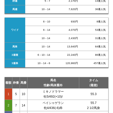
枠連
5－7
2,170円
13番人気
馬連
10－14
7,620円
36番人気
6－10
930円
8番人気
ワイド
6－14
4,070円
53番人気
10－14
2,430円
31番人気
馬単
10－14
13,640円
64番人気
3連複
6－10－14
22,240円
86番人気
3連単
10－14－6
120,960円
457番人気
馬名
タイム
着順
枠番
馬番
性齢/馬体重/B
(着差)
ミキノドラマー
1
5
10
55.3
牡5/492(+10)/
ペイシャゲラン
55.7
2
7
14
牝4/436(-6)/B
2 1/2馬身