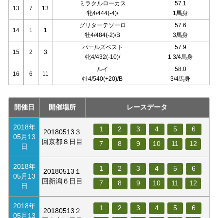
ミラクルローカス
57.1
13
7
13
牝4/444(-4)/
1馬身
グリターテソーロ
57.6
14
1
1
牡4/484(-2)/B
3馬身
パールズベスト
57.9
15
2
3
牝4/432(-10)/
1 3/4馬身
ルイ
58.0
16
6
11
牡4/540(+20)/B
3/4馬身
開催日
開催場所
レースデータ
2018年
1
2
3
4
5
6
20180513３
05月13
回京都８日目
7
8
9
10
11
12
日
2018年
1
2
3
4
5
6
20180513１
05月13
回新潟６日目
7
8
9
10
11
12
日
2018年
1
2
3
4
5
6
20180513２
05月13