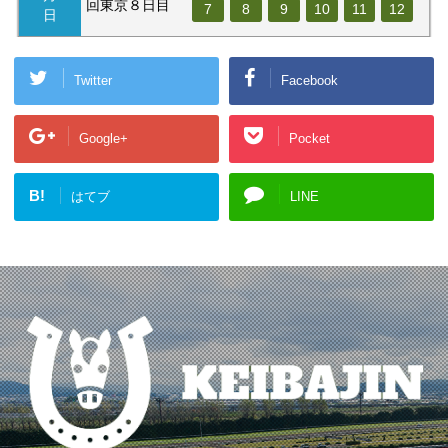
回東京８日目
7
8
9
10
11
12
日
Twitter
Facebook
Google+
Pocket
B!
はてブ
LINE