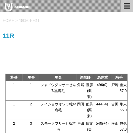
HOME
>
1805010311
11R
枠番
馬番
馬名
調教師
馬体重
騎手
1
1
シャドウダンサーせん
角居
勝彦
496(0)
戸崎
圭太
7/黒鹿毛
(栗
57.0
東)
1
2
メイショウオワラ牝4/
岡田
稲男
444(-4)
吉田
隼人
鹿毛
(栗
55.0
東)
2
3
スモークフリー牡6/芦
戸田
博文
540(+4)
横山
典弘
毛
(美
57.0