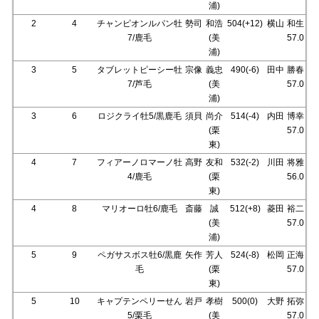
浦)
2
4
チャンピオンルパン牡
勢司
和浩
504(+12)
横山
和生
7/鹿毛
(美
57.0
浦)
3
5
タブレットピーシー牡
宗像
義忠
490(-6)
田中
勝春
7/芦毛
(美
57.0
浦)
3
6
ロジクライ牡5/黒鹿毛
須貝
尚介
514(-4)
内田
博幸
(栗
57.0
東)
4
7
フィアーノロマーノ牡
高野
友和
532(-2)
川田
将雅
4/鹿毛
(栗
56.0
東)
4
8
マリオーロ牡6/鹿毛
斎藤
誠
512(+8)
菱田
裕二
(美
57.0
浦)
5
9
ペガサスボス牡6/黒鹿
矢作
芳人
524(-8)
松岡
正海
毛
(栗
57.0
東)
5
10
キャプテンペリーせん
岩戸
孝樹
500(0)
大野
拓弥
5/栗毛
(美
57.0