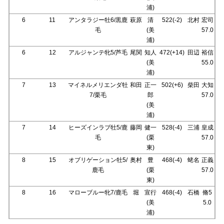
浦)
6
11
アンタラジー牡6/黒鹿
萩原
清
522(-2)
北村
宏司
毛
(美
57.0
浦)
6
12
アルジャンテ牝5/芦毛
尾関
知人
472(+14)
田辺
裕信
(美
55.0
浦)
7
13
マイネルメリエンダ牡
和田
正一
502(+6)
柴田
大知
7/栗毛
郎
57.0
(美
浦)
7
14
ヒーズインラブ牡5/鹿
藤岡
健一
528(-4)
三浦
皇成
毛
(栗
57.0
東)
8
15
オブリゲーション牡5/
奥村
豊
468(-4)
蛯名
正義
鹿毛
(栗
57.0
東)
8
16
マローブルー牝7/鹿毛
堀
宣行
468(-4)
石橋
脩5
(美
5.0
浦)