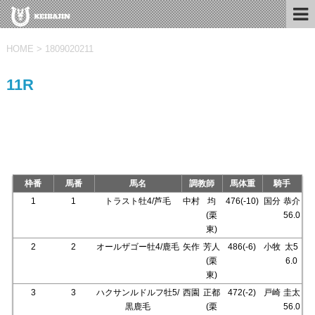
HOME
>
1809020211
11R
枠番
馬番
馬名
調教師
馬体重
騎手
1
1
トラスト牡4/芦毛
中村
均
476(-10)
国分
恭介
(栗
56.0
東)
2
2
オールザゴー牡4/鹿毛
矢作
芳人
486(-6)
小牧
太5
(栗
6.0
東)
3
3
ハクサンルドルフ牡5/
西園
正都
472(-2)
戸崎
圭太
黒鹿毛
(栗
56.0