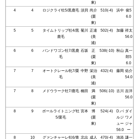
東)
4
4
ロジクライ牡5/黒鹿毛
須貝
尚介
510(-4)
浜中
俊5
(栗
6.0
東)
5
5
タイムトリップ牡4/黒
菊川
正達
502(-4)
加藤
祥太
鹿毛
(美
56.0
浦)
6
6
バンドワゴン牡7/黒鹿
石坂
正
538(-10)
秋山
真一
毛
(栗
郎5
東)
6.0
7
7
オートクレール牝7/栗
中野
栄治
432(-4)
藤岡
佑介
毛
(美
54.0
浦)
7
8
メドウラーク牡7/鹿毛
橋田
満
506(-10)
古川
吉洋
(栗
56.0
東)
8
9
ボールライトニング牡
宮本
博
524(-4)
D.バ
ダイ
5/栗毛
(栗
ルジ
ワメ
東)
ュー
ジャ
56.0
ー
8
10
グァンチャーレ牡6/青
北出
成人
470(-4)
池添
謙一