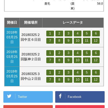
鹿毛
(栗
56.0
東)
開催日
開催場所
レースデータ
2018年
1
2
3
4
5
6
20180325２
03月25
回中京６日目
7
8
9
10
11
12
日
2018年
1
2
3
4
5
6
20180325２
03月25
回阪神２日目
7
8
9
10
11
12
日
2018年
1
2
3
4
5
6
20180325３
03月25
回中山２日目
7
8
9
10
11
12
日
Twitter
Facebook