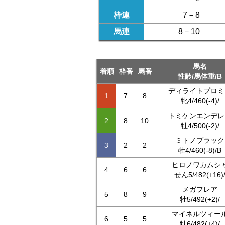
枠連
7－8
馬連
8－10
馬名
着順
枠番
馬番
性齢/馬体重/B
ディライトプロミ
1
7
8
牝4/460(-4)/
トミケンエンデレ
2
8
10
牡4/500(-2)/
ミトノブラック
3
2
2
牡4/460(-8)/B
ヒロノワカムシ
4
6
6
せん5/482(+16)
メガフレア
5
8
9
牡5/492(+2)/
マイネルツィー
6
5
5
牡6/482(+4)/