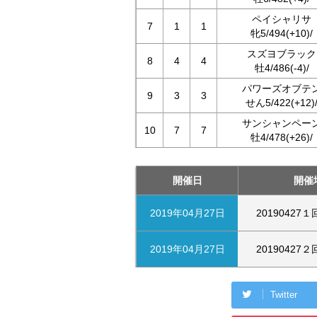
ペイシャリサ
7
1
1
牝5/494(+10)/
スズヨブラック
8
4
4
牡4/486(-4)/
パワーズオブテ
9
3
3
せん5/422(+12)
サンシャンペー
10
7
7
牡4/478(+26)/
開催日
開催
2019年04月27日
20190427
2019年04月27日
20190427
Twitter