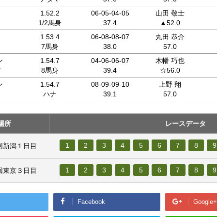
1.52.2
06-05-04-05
山田 敬士
1/2馬身
37.4
▲52.0
1.53.4
06-08-08-07
丸田 恭介
7馬身
38.0
57.0
ン
1.54.7
04-06-06-07
木幡 巧也
/
8馬身
39.4
☆56.0
ン
1.54.7
08-09-09-10
上野 翔
ハナ
39.1
57.0
場所
レースデータ
1
2
3
4
5
6
7
8
9
１回新潟１日目
1
2
3
4
5
6
7
8
9
２回東京３日目
Facebook
Google+