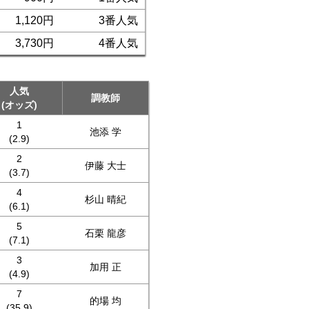
1,120円
3番人気
3,730円
4番人気
人気
調教師
(オッズ)
1
池添 学
(2.9)
2
伊藤 大士
(3.7)
4
杉山 晴紀
(6.1)
5
石栗 龍彦
(7.1)
3
加用 正
(4.9)
7
的場 均
(35.9)