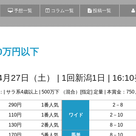
予想一覧
コラム一覧
投稿一覧
00万円以下
4月27日（土） | 1回新潟1日 | 16:1
：| サラ系4歳以上 | 500万下 （混合）[指定] 定量 | 本賞金：750、
290円
1番人気
2－8
110円
1番人気
ワイド
2－10
130円
2番人気
8－10
170円
5番人気
馬単
8－10