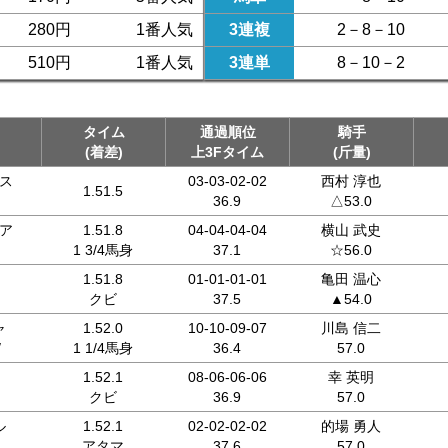
280円
1番人気
3連複
2－8－10
510円
1番人気
3連単
8－10－2
タイム
通過順位
騎手
(着差)
上3Fタイム
(斤量)
ス
03-03-02-02
西村 淳也
1.51.5
36.9
△53.0
ア
1.51.8
04-04-04-04
横山 武史
1 3/4馬身
37.1
☆56.0
1.51.8
01-01-01-01
亀田 温心
クビ
37.5
▲54.0
ャ
1.52.0
10-10-09-07
川島 信二
/
1 1/4馬身
36.4
57.0
1.52.1
08-06-06-06
幸 英明
クビ
36.9
57.0
ル
1.52.1
02-02-02-02
的場 勇人
アタマ
37.6
57.0