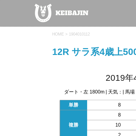
HOME
>
1904010112
12R サラ系4歳上5
2019年
ダート・左 1800m | 天気：| 馬場
単勝
8
8
複勝
10
2