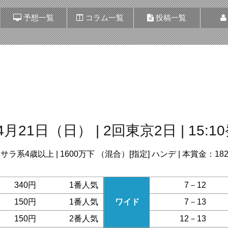
予想一覧
コラム一覧
投稿一覧
ス
4月21日（日） | 2回東京2日 | 15:1
| サラ系4歳以上 | 1600万下 （混合）[指定] ハンデ | 本賞金：18
340円
1番人気
7－12
150円
1番人気
ワイド
7－13
150円
2番人気
12－13