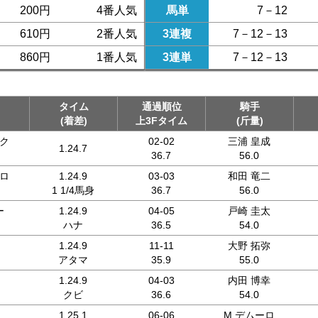
200円
4番人気
馬単
7－12
610円
2番人気
3連複
7－12－13
860円
1番人気
3連単
7－12－13
タイム
通過順位
騎手
(着差)
上3Fタイム
(斤量)
ク
02-02
三浦 皇成
1.24.7
36.7
56.0
ロ
1.24.9
03-03
和田 竜二
1 1/4馬身
36.7
56.0
ー
1.24.9
04-05
戸崎 圭太
ハナ
36.5
54.0
1.24.9
11-11
大野 拓弥
アタマ
35.9
55.0
1.24.9
04-03
内田 博幸
クビ
36.6
54.0
1.25.1
06-06
M.デムーロ