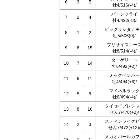
6
3
5
牡4/516(-4)/
バーンフライ
7
2
4
牡4/492(-8)/
ビックリシタナモ
8
1
2
牡5/506(0)/
プリサイスエー
9
8
15
牡8/514(-4)/
ターゲリート
10
7
14
牡6/492(+2)/
ミックベンハー
11
6
11
牡4/494(+6)/
マイネルラック
12
5
9
牡6/494(-4)/
タイセイプレシャ
13
8
16
せん7/478(+2)/
スティンライクビ
14
2
3
せん7/472(+12)
メガオパールカフ
15
1
1