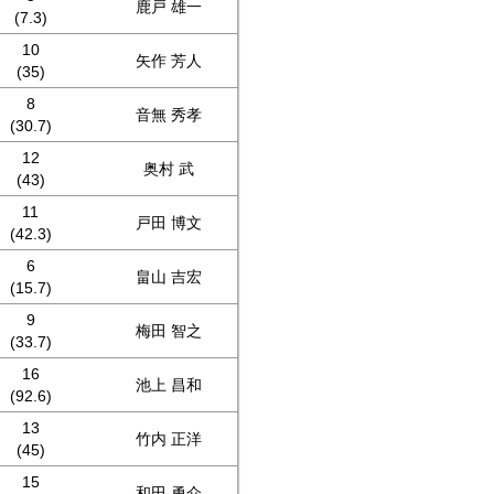
鹿戸 雄一
(7.3)
10
矢作 芳人
(35)
8
音無 秀孝
(30.7)
12
奥村 武
(43)
11
戸田 博文
(42.3)
6
畠山 吉宏
(15.7)
9
梅田 智之
(33.7)
16
池上 昌和
(92.6)
13
竹内 正洋
(45)
15
和田 勇介