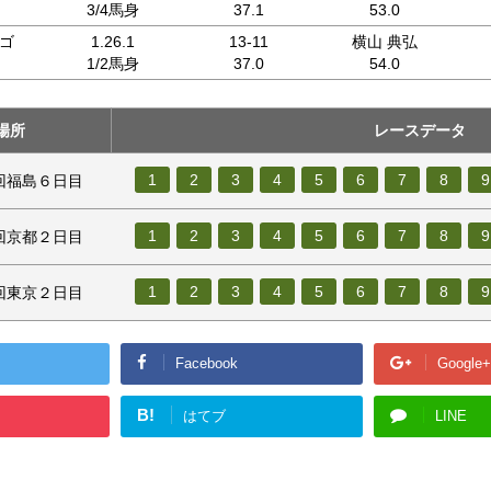
3/4馬身
37.1
53.0
ゴ
1.26.1
13-11
横山 典弘
1/2馬身
37.0
54.0
場所
レースデータ
1
2
3
4
5
6
7
8
9
１回福島６日目
1
2
3
4
5
6
7
8
9
３回京都２日目
1
2
3
4
5
6
7
8
9
２回東京２日目
Facebook
Google+
B!
はてブ
LINE