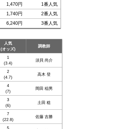
1,470円
1番人気
1,740円
2番人気
6,240円
3番人気
人気
調教師
(オッズ)
1
須貝 尚介
(3.4)
2
高木 登
(4.7)
4
岡田 稲男
(7)
3
土田 稔
(6)
7
佐藤 吉勝
(22.8)
5