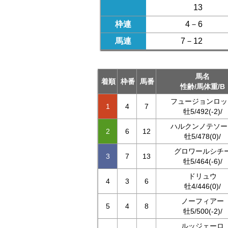
13
枠連
4－6
馬連
7－12
馬名
着順
枠番
馬番
性齢/馬体重/B
フュージョンロッ
1
4
7
牡5/492(-2)/
ハルクンノテソー
2
6
12
牡5/478(0)/
グロワールシチ
3
7
13
牡5/464(-6)/
ドリュウ
4
3
6
牡4/446(0)/
ノーフィアー
5
4
8
牡5/500(-2)/
ルッジェーロ