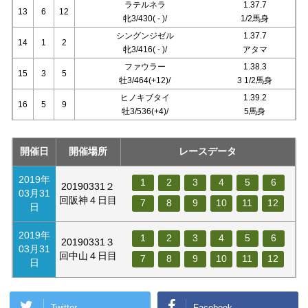
ラテルネラ
1.37.7
13
6
12
牝3/430( - )/
1/2馬身
シングンジゼル
1.37.7
14
1
2
牝3/416( - )/
アタマ
ファウラー
1.38.3
15
3
5
牡3/464(+12)/
3 1/2馬身
ヒノキブタイ
1.39.2
16
5
9
牡3/536(+4)/
5馬身
開催日
開催場所
レースデータ
2019年
1
2
3
4
5
6
20190331２
03月31
回阪神４日目
7
8
9
10
11
12
日
2019年
1
2
3
4
5
6
20190331３
03月31
回中山４日目
7
8
9
10
11
12
日
Twitter
Facebook