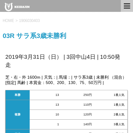
HOME
>
1906030403
03R サラ系3歳未勝利
2019年3月31日（日） | 3回中山4日 | 10:50発
走
芝・右・外 1600m | 天気：| 馬場：| サラ系3歳 | 未勝利 （混合）
[指定] 馬齢 | 本賞金：500、200、130、75、50万円 |
単勝
13
250円
1番人気
13
110円
1番人気
複勝
10
120円
2番人気
1
140円
3番人気