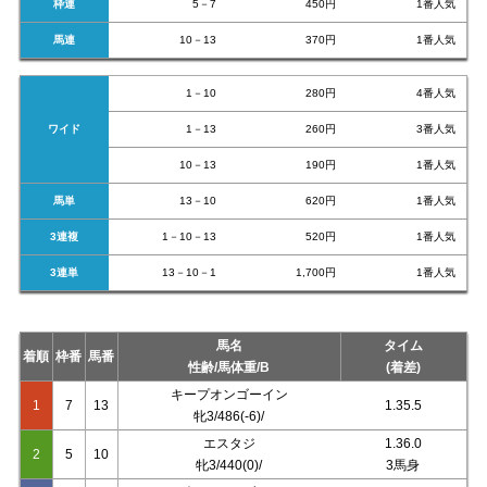
枠連
5－7
450円
1番人気
馬連
10－13
370円
1番人気
1－10
280円
4番人気
ワイド
1－13
260円
3番人気
10－13
190円
1番人気
馬単
13－10
620円
1番人気
3連複
1－10－13
520円
1番人気
3連単
13－10－1
1,700円
1番人気
馬名
タイム
着順
枠番
馬番
性齢/馬体重/B
(着差)
キープオンゴーイン
1
7
13
1.35.5
牝3/486(-6)/
エスタジ
1.36.0
2
5
10
牝3/440(0)/
3馬身