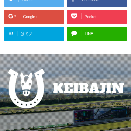
Google+
Pocket
B!
はてブ
LINE