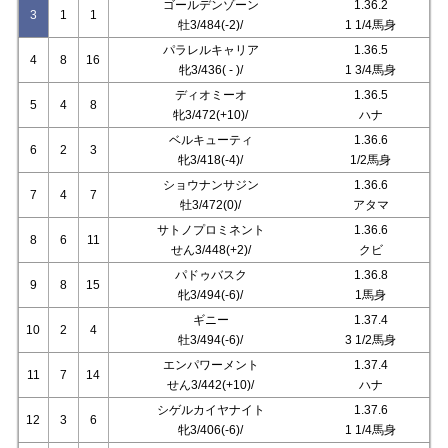
ゴールデンゾーン
1.36.2
3
1
1
牡3/484(-2)/
1 1/4馬身
パラレルキャリア
1.36.5
4
8
16
牝3/436( - )/
1 3/4馬身
ディオミーオ
1.36.5
5
4
8
牝3/472(+10)/
ハナ
ベルキューティ
1.36.6
6
2
3
牝3/418(-4)/
1/2馬身
ショウナンサジン
1.36.6
7
4
7
牡3/472(0)/
アタマ
サトノプロミネント
1.36.6
8
6
11
せん3/448(+2)/
クビ
パドゥバスク
1.36.8
9
8
15
牝3/494(-6)/
1馬身
ギニー
1.37.4
10
2
4
牡3/494(-6)/
3 1/2馬身
エンパワーメント
1.37.4
11
7
14
せん3/442(+10)/
ハナ
シゲルカイヤナイト
1.37.6
12
3
6
牝3/406(-6)/
1 1/4馬身