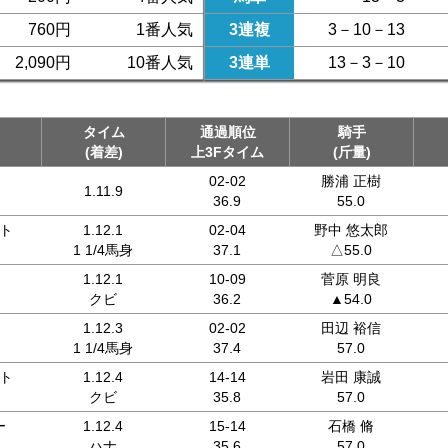
760円
1番人気
3連複
3－10－13
2,090円
10番人気
3連単
13－3－10
タイム
通過順位
騎手
(着差)
上3Fタイム
(斤量)
02-02
勝浦 正樹
1.11.9
36.9
55.0
ト
1.12.1
02-04
野中 悠太郎
1 1/4馬身
37.1
△55.0
1.12.1
10-09
菅原 明良
クビ
36.2
▲54.0
1.12.3
02-02
田辺 裕信
1 1/4馬身
37.4
57.0
ト
1.12.4
14-14
岩田 康誠
クビ
35.8
57.0
ー
1.12.4
15-14
石橋 脩
ハナ
35.6
57.0