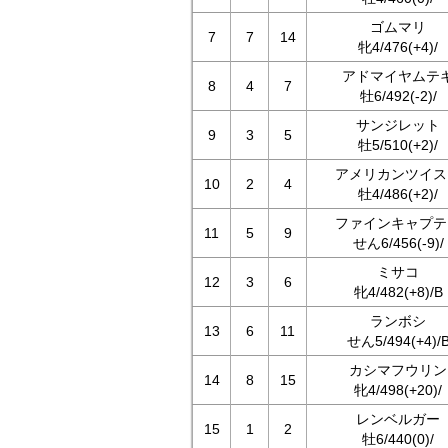
ゴムマリ
7
7
14
牝4/476(+4)/
アドマイヤムテ
8
4
7
牡6/492(-2)/
サンジレット
9
3
5
牡5/510(+2)/
アメリカンツイス
10
2
4
牡4/486(+2)/
ファインキャプテ
11
5
9
せん6/456(-9)/
ミサコ
12
3
6
牝4/482(+8)/B
ランボシ
13
6
11
せん5/494(+4)/
カシマフウリン
14
8
15
牝4/498(+20)/
レンベルガー
15
1
2
牡6/440(0)/