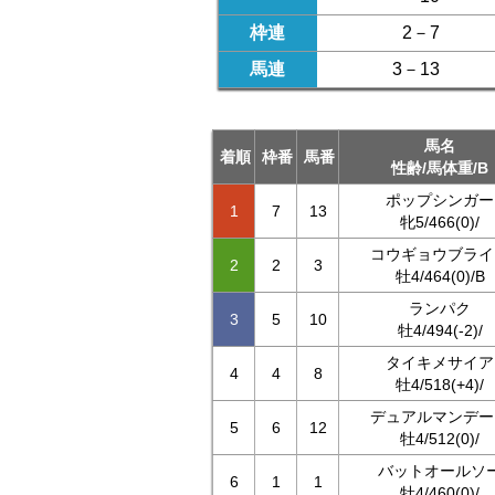
枠連
2－7
馬連
3－13
馬名
着順
枠番
馬番
性齢/馬体重/B
ポップシンガー
1
7
13
牝5/466(0)/
コウギョウブライ
2
2
3
牡4/464(0)/B
ランパク
3
5
10
牡4/494(-2)/
タイキメサイア
4
4
8
牡4/518(+4)/
デュアルマンデー
5
6
12
牡4/512(0)/
バットオールソ
6
1
1
牡4/460(0)/