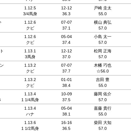
1.12.5
12-12
戸崎 圭太
3/4馬身
36.3
55.0
キ
1.12.6
07-07
横山 典弘
クビ
37.1
57.0
1.12.6
05-04
小島 太一
クビ
37.4
57.0
ト
1.13.1
12-12
松岡 正海
3馬身
37.0
57.0
ン
1.13.2
07-07
木幡 巧也
クビ
37.7
☆56.0
1.13.2
01-01
吉田 豊
クビ
38.4
55.0
1.13.4
10-09
藤岡 佑介
B
1 1/4馬身
37.5
57.0
1.13.4
05-04
嘉藤 貴行
ハナ
38.1
55.0
1.13.6
16-16
柴田 大知
1 1/2馬身
36.5
57.0