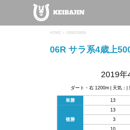
HOME
>
1906030806
06R サラ系4歳上5
2019年
ダート・右 1200m | 天気：| 
単勝
13
13
複勝
3
10