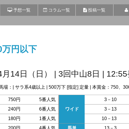
予想一覧
コラム一覧
投稿一覧
00万円以下
4月14日（日） | 3回中山8日 | 12:5
馬場：| サラ系4歳以上 | 500万下 [指定] 定量 | 本賞金：750、30
750円
5番人気
3－10
240円
6番人気
ワイド
3－13
180円
1番人気
10－13
200円
4番人気
馬単
13－3