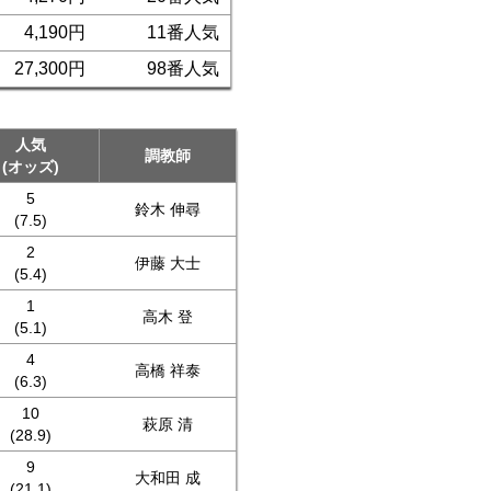
4,190円
11番人気
27,300円
98番人気
人気
調教師
(オッズ)
5
鈴木 伸尋
(7.5)
2
伊藤 大士
(5.4)
1
高木 登
(5.1)
4
高橋 祥泰
(6.3)
10
萩原 清
(28.9)
9
大和田 成
(21.1)