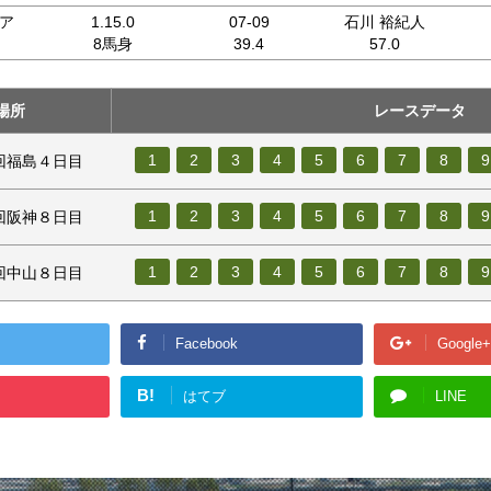
ア
1.15.0
07-09
石川 裕紀人
8馬身
39.4
57.0
場所
レースデータ
1
2
3
4
5
6
7
8
9
１回福島４日目
1
2
3
4
5
6
7
8
9
２回阪神８日目
1
2
3
4
5
6
7
8
9
３回中山８日目
Facebook
Google+
B!
はてブ
LINE