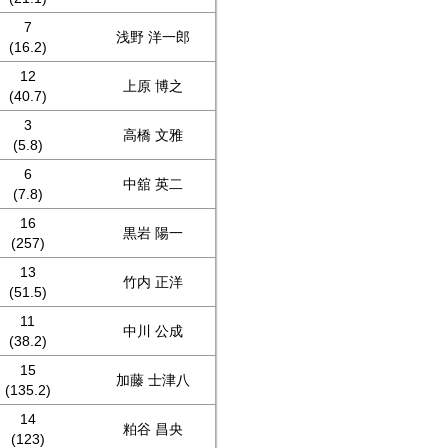
7
浅野 洋一郎
(16.2)
12
上原 博之
(40.7)
3
高橋 文雅
(5.8)
6
中舘 英二
(7.8)
16
黒岩 陽一
(257)
13
竹内 正洋
(51.5)
11
中川 公成
(38.2)
15
加藤 士津八
(135.2)
14
粕谷 昌央
(123)