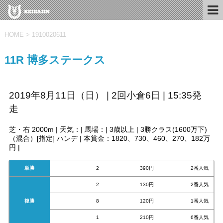
HOME
>
1910020611
11R 博多ステークス
2019年8月11日（日） | 2回小倉6日 | 15:35発
走
芝・右 2000m | 天気：| 馬場：| 3歳以上 | 3勝クラス(1600万下)
（混合）[指定] ハンデ | 本賞金：1820、730、460、270、182万
円 |
単勝
2
390円
2番人気
2
130円
2番人気
複勝
8
120円
1番人気
1
210円
6番人気