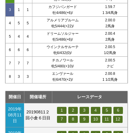
カフジバンガード
1.59.7
3
1
1
牡4/486(+6)/
1 3/4馬身
アルメリアブルーム
2.00.0
4
5
5
牝5/444(+22)/
2馬身
ドリームソルジャー
2.00.4
5
4
4
牡5/486(+6)/
2馬身
ウインクルサルーテ
2.00.5
6
6
6
牝6/432(0)/
1/2馬身
チカノワール
2.00.5
7
7
7
牝5/480(+10)/
クビ
エンヴァール
2.00.8
8
3
3
牡6/470(+2)/
1 1/2馬身
開催日
開催場所
レースデータ
2019年
1
2
3
4
5
6
20190811２
08月11
回小倉６日目
7
8
9
10
11
12
日