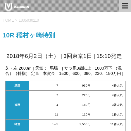
HOME
>
1805030110
10R 稲村ヶ崎特別
2018年6月2日（土） | 3回東京1日 | 15:10発走
芝・左 2000m | 天気：| 馬場：| サラ系3歳以上 | 1000万下 （混
合）（特指） 定量 | 本賞金：1500、600、380、230、150万円 |
単勝
7
930円
4番人気
7
220円
4番人気
複勝
4
180円
3番人気
11
110円
1番人気
枠連
3－5
2,550円
11番人気