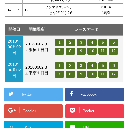
フジマサエンペラー
2.01.4
14
7
12
せん9/494(+2)/
4馬身
開催日
開催場所
レースデータ
2018年
1
2
3
4
5
6
20180602３
06月02
回阪神１日目
7
8
9
10
11
12
日
2018年
1
2
3
4
5
6
20180602３
06月02
回東京１日目
7
8
9
10
11
12
日
Twitter
Facebook
Google+
Pocket
B!
はてブ
LINE