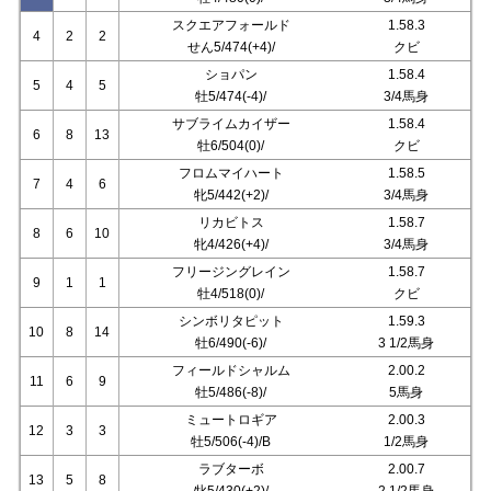
スクエアフォールド
1.58.3
4
2
2
せん5/474(+4)/
クビ
ショパン
1.58.4
5
4
5
牡5/474(-4)/
3/4馬身
サブライムカイザー
1.58.4
6
8
13
牡6/504(0)/
クビ
フロムマイハート
1.58.5
7
4
6
牝5/442(+2)/
3/4馬身
リカビトス
1.58.7
8
6
10
牝4/426(+4)/
3/4馬身
フリージングレイン
1.58.7
9
1
1
牡4/518(0)/
クビ
シンボリタピット
1.59.3
10
8
14
牡6/490(-6)/
3 1/2馬身
フィールドシャルム
2.00.2
11
6
9
牡5/486(-8)/
5馬身
ミュートロギア
2.00.3
12
3
3
牡5/506(-4)/B
1/2馬身
ラブターボ
2.00.7
13
5
8
牝5/430(+2)/
2 1/2馬身