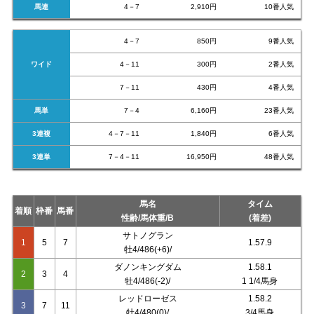
馬連
4－7
2,910円
10番人気
4－7
850円
9番人気
ワイド
4－11
300円
2番人気
7－11
430円
4番人気
馬単
7－4
6,160円
23番人気
3連複
4－7－11
1,840円
6番人気
3連単
7－4－11
16,950円
48番人気
馬名
タイム
着順
枠番
馬番
性齢/馬体重/B
(着差)
サトノグラン
1
5
7
1.57.9
牡4/486(+6)/
ダノンキングダム
1.58.1
2
3
4
牡4/486(-2)/
1 1/4馬身
レッドローゼス
1.58.2
3
7
11
牡4/480(0)/
3/4馬身