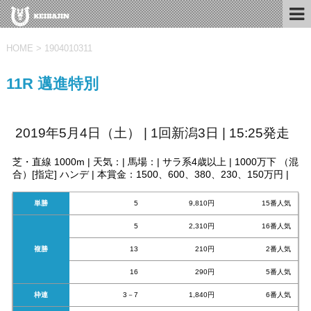
HOME
>
1904010311
11R 邁進特別
2019年5月4日（土） | 1回新潟3日 | 15:25発走
芝・直線 1000m | 天気：| 馬場：| サラ系4歳以上 | 1000万下 （混
合）[指定] ハンデ | 本賞金：1500、600、380、230、150万円 |
単勝
5
9,810円
15番人気
5
2,310円
16番人気
複勝
13
210円
2番人気
16
290円
5番人気
枠連
3－7
1,840円
6番人気