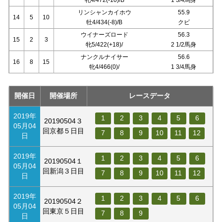
リンシャンカイホウ
55.9
14
5
10
牡4/434(-8)/B
クビ
ウイナーズロード
56.3
15
2
3
牝5/422(+18)/
2 1/2馬身
ナンクルナイサー
56.6
16
8
15
牝4/466(0)/
1 3/4馬身
開催日
開催場所
レースデータ
2019年
1
2
3
4
5
6
20190504３
05月04
回京都５日目
7
8
9
10
11
12
日
2019年
1
2
3
4
5
6
20190504１
05月04
回新潟３日目
7
8
9
10
11
12
日
2019年
1
2
3
4
5
6
20190504２
05月04
回東京５日目
7
8
9
日