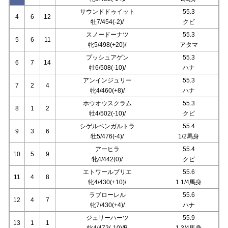
サウンドドゥイット
55.3
4
6
12
牡7/454(-2)/
クビ
スノードーナツ
55.3
5
6
11
牝5/498(+20)/
アタマ
プッシュアゲン
55.3
6
7
14
牡6/508(-10)/
ハナ
アンインジュリー
55.3
7
2
4
牝4/460(+8)/
ハナ
ホウオウスクラム
55.3
8
1
2
牡4/502(-10)/
クビ
シゲルベンガルトラ
55.4
9
3
6
牡5/476(-4)/
1/2馬身
アーヒラ
55.4
10
5
9
牝4/442(0)/
クビ
エトワールブリエ
55.6
11
4
8
牝4/430(+10)/
1 1/4馬身
ラブローレル
55.6
12
4
7
牝7/430(+4)/
ハナ
ジュリーハーツ
55.9
13
1
1
牝4/472(-10)/B
1 3/4馬身