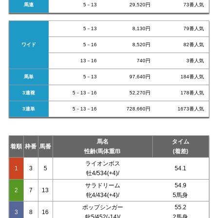
馬連
5－13
29,520円
73番人気
5－13
8,130円
79番人気
ワイド
5－16
8,520円
82番人気
13－16
740円
3番人気
馬単
5－13
97,640円
184番人気
3連複
5－13－16
52,270円
178番人気
3連単
5－13－16
728,660円
1673番人気
馬名
タイム
着順
枠番
馬番
性齢/馬体重/B
(着差)
ライオンボス
1
3
5
54.1
牡4/534(+4)/
サラドリーム
54.9
2
7
13
牝4/434(+4)/
5馬身
ポップシンガー
55.2
3
8
16
牝5/452(-14)/
2馬身