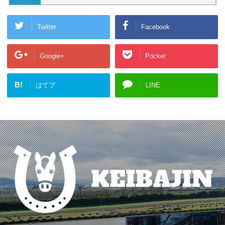
Twitter
Facebook
Google+
Pocket
B!
はてブ
LINE