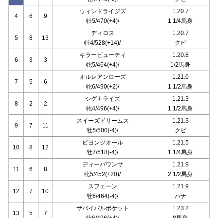
ウィンドライジズ
1.20.7
4
6
9
牡5/470(+4)/
1 1/4馬身
ディロス
1.20.7
5
8
13
牡4/528(+14)/
クビ
キラービューティ
1.20.8
6
3
3
牝5/464(+4)/
1/2馬身
オルレアンローズ
1.21.0
7
5
6
牝6/490(+2)/
1 1/2馬身
シグナライズ
1.21.3
8
2
2
牝4/496(+4)/
1 1/2馬身
スイーズドリームス
1.21.3
9
7
11
牡5/500(-4)/
クビ
ビヨンジオール
1.21.5
10
8
12
牡7/518(-4)/
1 1/4馬身
ディーパワンサ
1.21.9
11
6
8
牝5/452(+20)/
2 1/2馬身
スフェーン
1.21.9
12
7
10
牡6/464(-4)/
ハナ
サバイバルポケット
1.23.2
13
5
7
牝6/496(+4)/
8馬身