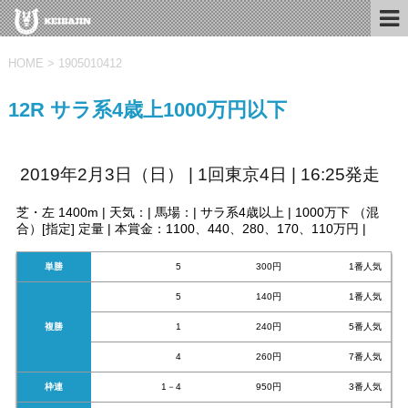
HOME
>
1905010412
12R サラ系4歳上1000万円以下
2019年2月3日（日） | 1回東京4日 | 16:25発走
芝・左 1400m | 天気：| 馬場：| サラ系4歳以上 | 1000万下 （混
合）[指定] 定量 | 本賞金：1100、440、280、170、110万円 |
単勝
5
300円
1番人気
5
140円
1番人気
複勝
1
240円
5番人気
4
260円
7番人気
枠連
1－4
950円
3番人気