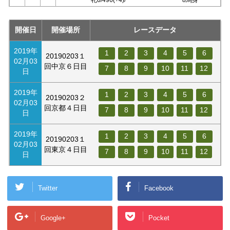
開催日
開催場所
レースデータ
2019年
1
2
3
4
5
6
20190203１
02月03
回中京６日目
7
8
9
10
11
12
日
2019年
1
2
3
4
5
6
20190203２
02月03
回京都４日目
7
8
9
10
11
12
日
2019年
1
2
3
4
5
6
20190203１
02月03
回東京４日目
7
8
9
10
11
12
日
Twitter
Facebook
Google+
Pocket