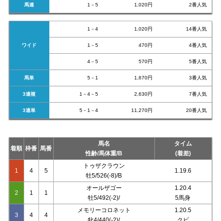
馬連
1－5
1,020円
2番人気
1－4
1,020円
14番人気
ワイド
1－5
470円
4番人気
4－5
570円
5番人気
馬単
5－1
1,670円
3番人気
3連複
1－4－5
2,630円
7番人気
3連単
5－1－4
11,270円
20番人気
馬名
タイム
着順
枠番
馬番
性齢/馬体重/B
(着差)
トゥザクラウン
1
4
5
1.19.6
牡5/526(-8)/B
オールザゴー
1.20.4
2
1
1
牡5/492(-2)/
5馬身
メモリーコロネット
1.20.5
3
4
4
牝4/440(-2)/
クビ