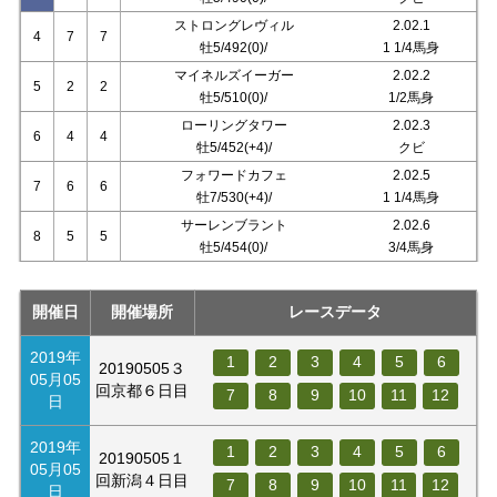
ストロングレヴィル
2.02.1
4
7
7
牡5/492(0)/
1 1/4馬身
マイネルズイーガー
2.02.2
5
2
2
牡5/510(0)/
1/2馬身
ローリングタワー
2.02.3
6
4
4
牡5/452(+4)/
クビ
フォワードカフェ
2.02.5
7
6
6
牡7/530(+4)/
1 1/4馬身
サーレンブラント
2.02.6
8
5
5
牡5/454(0)/
3/4馬身
開催日
開催場所
レースデータ
2019年
1
2
3
4
5
6
20190505３
05月05
回京都６日目
7
8
9
10
11
12
日
2019年
1
2
3
4
5
6
20190505１
05月05
回新潟４日目
7
8
9
10
11
12
日