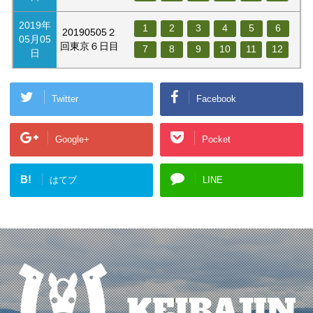
2019年
1
2
3
4
5
6
20190505２
05月05
回東京６日目
7
8
9
10
11
12
日
Twitter
Facebook
Google+
Pocket
B!
はてブ
LINE