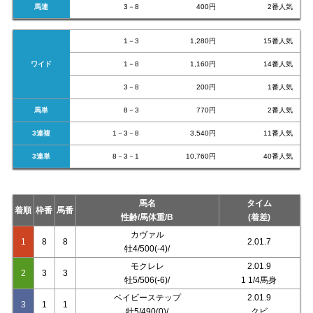
馬連
3－8
400円
2番人気
1－3
1,280円
15番人気
ワイド
1－8
1,160円
14番人気
3－8
200円
1番人気
馬単
8－3
770円
2番人気
3連複
1－3－8
3,540円
11番人気
3連単
8－3－1
10,760円
40番人気
馬名
タイム
着順
枠番
馬番
性齢/馬体重/B
(着差)
カヴァル
1
8
8
2.01.7
牡4/500(-4)/
モクレレ
2.01.9
2
3
3
牡5/506(-6)/
1 1/4馬身
ベイビーステップ
2.01.9
3
1
1
牡5/490(0)/
クビ