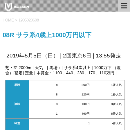
HOME
>
1905020608
08R サラ系4歳上1000万円以下
2019年5月5日（日） | 2回東京6日 | 13:55発走
芝・左 2000m | 天気：| 馬場：| サラ系4歳以上 | 1000万下 （混
合）[指定] 定量 | 本賞金：1100、440、280、170、110万円 |
単勝
8
250円
1番人気
8
120円
1番人気
複勝
3
130円
3番人気
1
460円
8番人気
枠連
円
-番人気