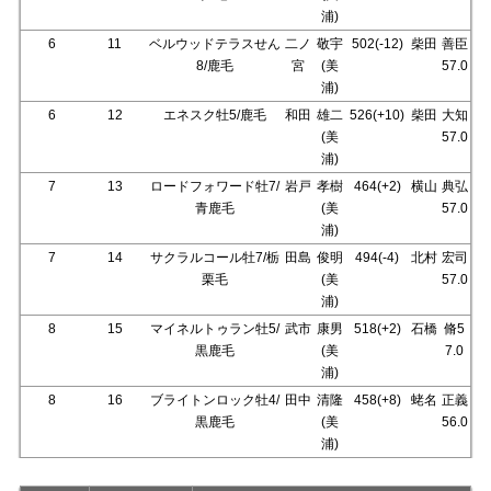
浦)
6
11
ベルウッドテラスせん
二ノ
敬宇
502(-12)
柴田
善臣
8/鹿毛
宮
(美
57.0
浦)
6
12
エネスク牡5/鹿毛
和田
雄二
526(+10)
柴田
大知
(美
57.0
浦)
7
13
ロードフォワード牡7/
岩戸
孝樹
464(+2)
横山
典弘
青鹿毛
(美
57.0
浦)
7
14
サクラルコール牡7/栃
田島
俊明
494(-4)
北村
宏司
栗毛
(美
57.0
浦)
8
15
マイネルトゥラン牡5/
武市
康男
518(+2)
石橋
脩5
黒鹿毛
(美
7.0
浦)
8
16
ブライトンロック牡4/
田中
清隆
458(+8)
蛯名
正義
黒鹿毛
(美
56.0
浦)