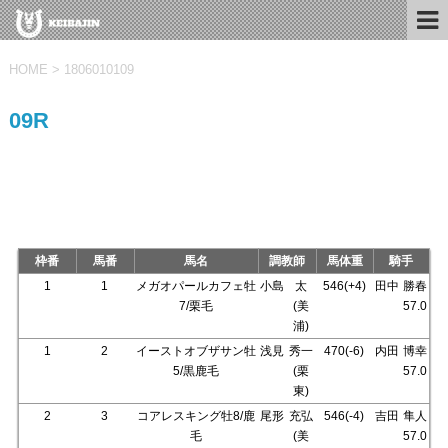
HOME
>
1806010109
09R
枠番
馬番
馬名
調教師
馬体重
騎手
1
1
メガオパールカフェ牡
小島
太
546(+4)
田中
勝春
7/栗毛
(美
57.0
浦)
1
2
イーストオブザサン牡
浅見
秀一
470(-6)
内田
博幸
5/黒鹿毛
(栗
57.0
東)
2
3
コアレスキング牡8/鹿
尾形
充弘
546(-4)
吉田
隼人
毛
(美
57.0