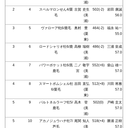
浦)
2
4
スペルマロンせん4/栗
古賀
史生
502(-2)
岩田
康誠
毛
(美
56.0
浦)
3
5
ヴァローア牝6/鹿毛
奥村
豊
464(-2)
福永
祐一
(栗
55.0
東)
3
6
ロードシャリオ牡6/鹿
高柳
瑞樹
486(-2)
三浦
皇成
毛
(美
57.0
浦)
4
7
パワーポケット牡6/黒
二ノ
敬宇
552(+6)
柴山
雄一
鹿毛
宮
(美
57.0
浦)
4
8
スマートボムシェル牡
吉田
直弘
512(+8)
川田
将雅
6/栗毛
(栗
57.0
東)
5
9
パルトネルラーフ牡5/
高木
登
502(0)
戸崎
圭太
鹿毛
(美
57.0
浦)
5
10
アカノジュウハチ牡7/
尾関
知人
518(+4)
勝浦
正樹
芦毛
(美
57.0