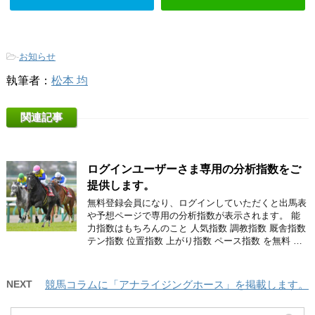
-
お知らせ
執筆者：
松本 均
関連記事
ログインユーザーさま専用の分析指数をご
提供します。
無料登録会員になり、ログインしていただくと出馬表
や予想ページで専用の分析指数が表示されます。 能
力指数はもちろんのこと 人気指数 調教指数 厩舎指数
テン指数 位置指数 上がり指数 ペース指数 を無料 …
NEXT
競馬コラムに「アナライジングホース」を掲載します。