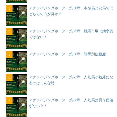
アナライジングホース 第３章 本命馬と穴馬では
3
どちらの方が得か？
アナライジングホース 第２章 競馬市場は効率的
4
ではない！
アナライジングホース 第８章 騎手別信頼度
5
アナライジングホース 第７章 人気馬が着外にな
6
るのはこんな時
アナライジングホース 第６章 人気馬は買う価値
7
がない？！