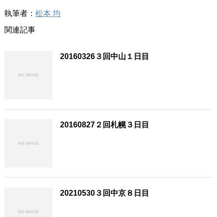
執筆者：
松本 均
関連記事
20160326３回中山１日目
20160827２回札幌３日目
20210530３回中京８日目