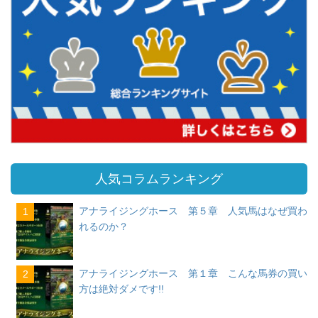
人気コラムランキング
アナライジングホース 第５章 人気馬はなぜ買わ
1
れるのか？
アナライジングホース 第１章 こんな馬券の買い
2
方は絶対ダメです!!