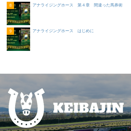
アナライジングホース 第４章 間違った馬券術
8
アナライジングホース はじめに
9