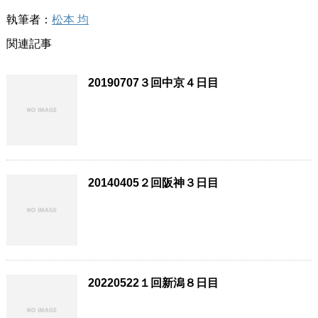
執筆者：
松本 均
関連記事
20190707３回中京４日目
20140405２回阪神３日目
20220522１回新潟８日目