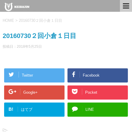
HOME
>
20160730２回小倉１日目
20160730２回小倉１日目
投稿日：
2018年5月25日
Twitter
Facebook
Google+
Pocket
B!
はてブ
LINE
-