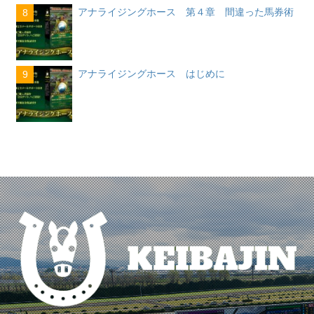
アナライジングホース 第４章 間違った馬券術
8
アナライジングホース はじめに
9