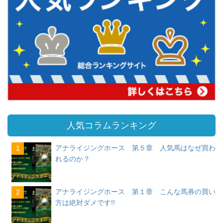
人気コラムランキング
アナライジングホース 第５章 人気馬はなぜ買わ
1
れるのか？
アナライジングホース 第１章 こんな馬券の買い
2
方は絶対ダメです!!