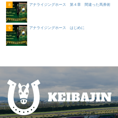
アナライジングホース 第４章 間違った馬券術
8
アナライジングホース はじめに
9