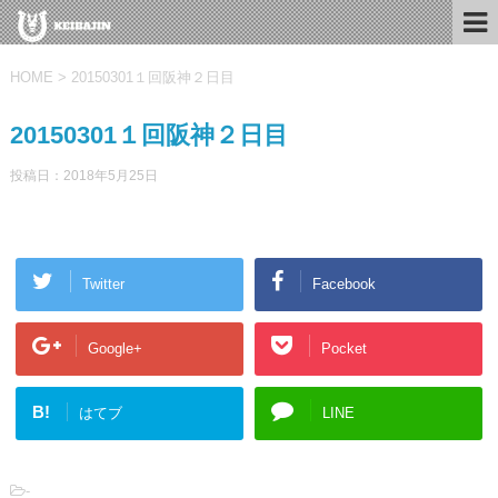
HOME
>
20150301１回阪神２日目
20150301１回阪神２日目
投稿日：
2018年5月25日
Twitter
Facebook
Google+
Pocket
B!
はてブ
LINE
-