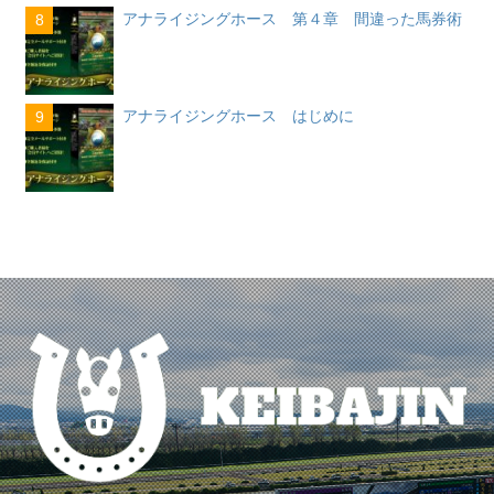
アナライジングホース 第４章 間違った馬券術
8
アナライジングホース はじめに
9