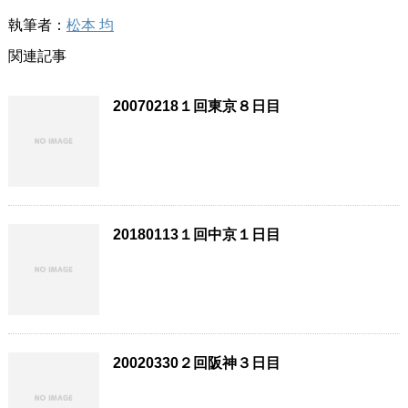
執筆者：
松本 均
関連記事
20070218１回東京８日目
20180113１回中京１日目
20020330２回阪神３日目