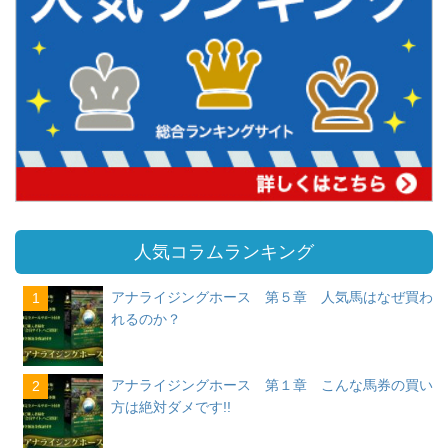
人気コラムランキング
アナライジングホース 第５章 人気馬はなぜ買わ
1
れるのか？
アナライジングホース 第１章 こんな馬券の買い
2
方は絶対ダメです!!