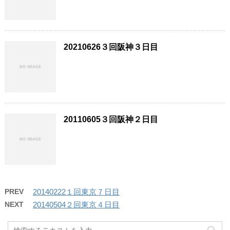
20210626３回阪神３日目
20110605３回阪神２日目
PREV
20140222１回東京７日目
NEXT
20140504２回東京４日目