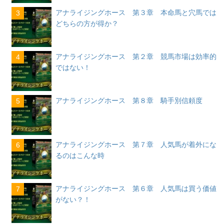
アナライジングホース 第３章 本命馬と穴馬では
3
どちらの方が得か？
アナライジングホース 第２章 競馬市場は効率的
4
ではない！
アナライジングホース 第８章 騎手別信頼度
5
アナライジングホース 第７章 人気馬が着外にな
6
るのはこんな時
アナライジングホース 第６章 人気馬は買う価値
7
がない？！