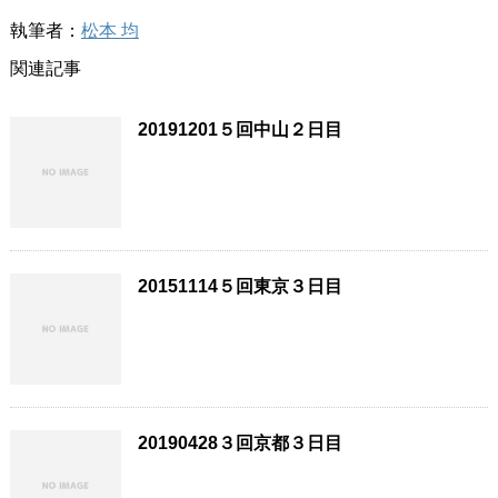
執筆者：
松本 均
関連記事
20191201５回中山２日目
20151114５回東京３日目
20190428３回京都３日目