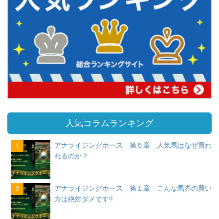
人気コラムランキング
アナライジングホース 第５章 人気馬はなぜ買わ
1
れるのか？
アナライジングホース 第１章 こんな馬券の買い
2
方は絶対ダメです!!