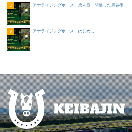
アナライジングホース 第４章 間違った馬券術
8
アナライジングホース はじめに
9