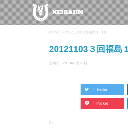
HOME
>
20121103３回福島１日目
20121103３回福
投稿日：
2018年5月25日
Twitter
Pocket
-