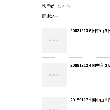
執筆者：
松本 均
関連記事
20031213６回中山３
20091213４回中京２
20150117１回中山６