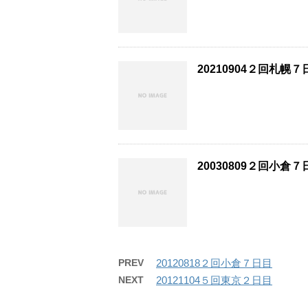
20210904２回札幌７
20030809２回小倉７
PREV
20120818２回小倉７日目
NEXT
20121104５回東京２日目