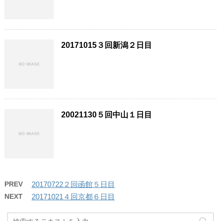
20171015３回新潟２日目
20021130５回中山１日目
PREV
20170722２回函館５日目
NEXT
20171021４回京都６日目