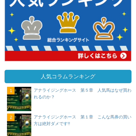
人気コラムランキング
アナライジングホース 第５章 人気馬はなぜ買わ
1
れるのか？
アナライジングホース 第１章 こんな馬券の買い
2
方は絶対ダメです!!