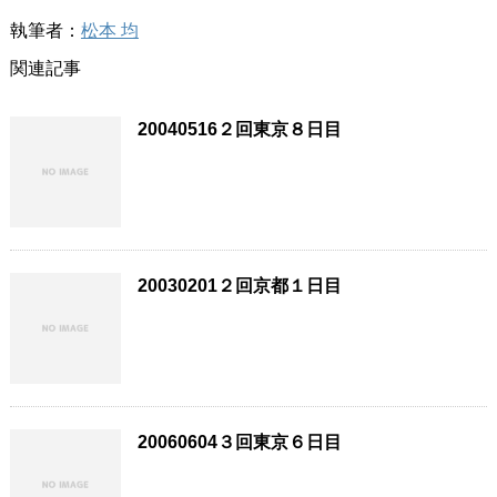
執筆者：
松本 均
関連記事
20040516２回東京８日目
20030201２回京都１日目
20060604３回東京６日目