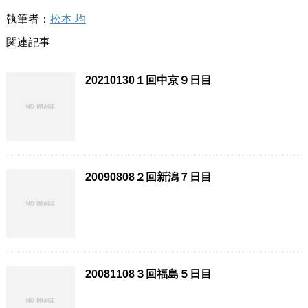
執筆者：
松本 均
関連記事
20210130１回中京９日目
20090808２回新潟７日目
20081108３回福島５日目