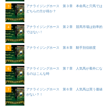
アナライジングホース 第３章 本命馬と穴馬では
3
どちらの方が得か？
アナライジングホース 第２章 競馬市場は効率的
4
ではない！
アナライジングホース 第８章 騎手別信頼度
5
アナライジングホース 第７章 人気馬が着外にな
6
るのはこんな時
アナライジングホース 第６章 人気馬は買う価値
7
がない？！