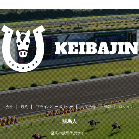
会社
規約
プライバシーポリシー
お問合せ
登録
ログイン
競馬人
至高の競馬予想サイト