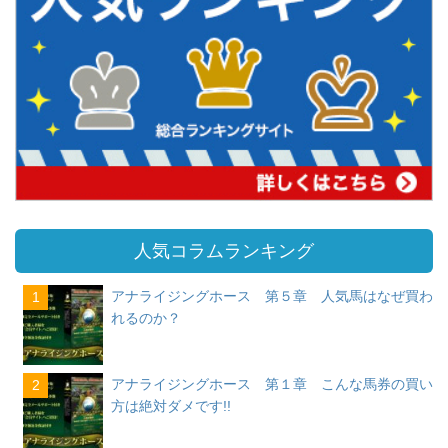
人気コラムランキング
アナライジングホース 第５章 人気馬はなぜ買わ
1
れるのか？
アナライジングホース 第１章 こんな馬券の買い
2
方は絶対ダメです!!