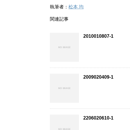
執筆者：
松本 均
関連記事
2010010807-1
2009020409-1
2206020610-1