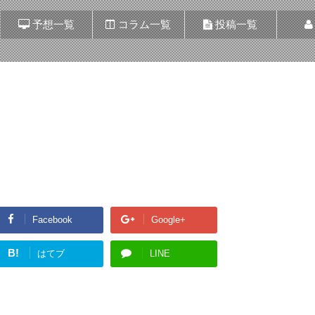
予想一覧
コラム一覧
投稿一覧
Facebook
Google+
B!
はてブ
LINE