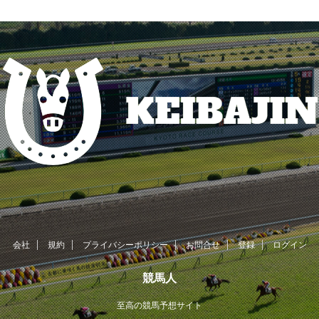
会社
規約
プライバシーポリシー
お問合せ
登録
ログイン
競馬人
至高の競馬予想サイト