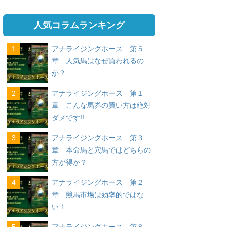
人気コラムランキング
1
アナライジングホース 第５
章 人気馬はなぜ買われるの
か？
2
アナライジングホース 第１
章 こんな馬券の買い方は絶対
ダメです!!
3
アナライジングホース 第３
章 本命馬と穴馬ではどちらの
方が得か？
4
アナライジングホース 第２
章 競馬市場は効率的ではな
い！
5
アナライジングホース 第８