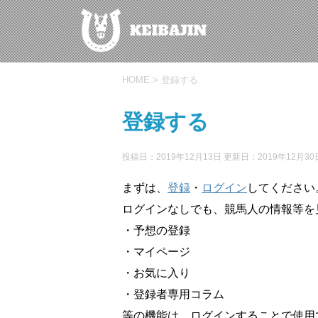
HOME
>
登録する
登録する
投稿日：2019年12月13日 更新日：
2019年12月30
まずは、
登録
・
ログイン
してください
ログインなしでも、競馬人の情報等を
・予想の登録
・マイページ
・お気に入り
・登録者専用コラム
等の機能は、ログインすることで使用