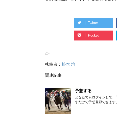
Twitter
Pocket
-
執筆者：
松本 均
関連記事
予想する
どなたでもログインして、
すだけで予想登録できます