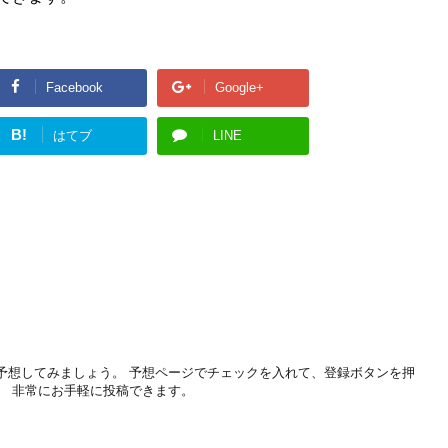
Facebook
Google+
B!
はてブ
LINE
予想してみましょう。 予想ページでチェックを入れて、登録ボタンを押
。 非常にお手軽に投稿できます。