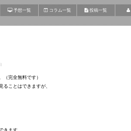
予想一覧
コラム一覧
投稿一覧
日
。（完全無料です）
見ることはできますが、
できます。