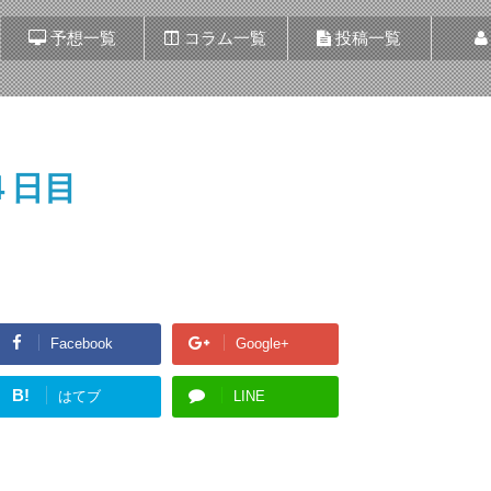
予想一覧
コラム一覧
投稿一覧
潟４日目
Facebook
Google+
B!
はてブ
LINE