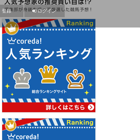
登録
ログイン