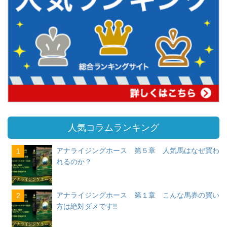
人気コラムランキング
アナライジングホース 第５章 人気馬はなぜ買わ
1
れるのか？
アナライジングホース 第１章 こんな馬券の買い
2
方は絶対ダメです!!