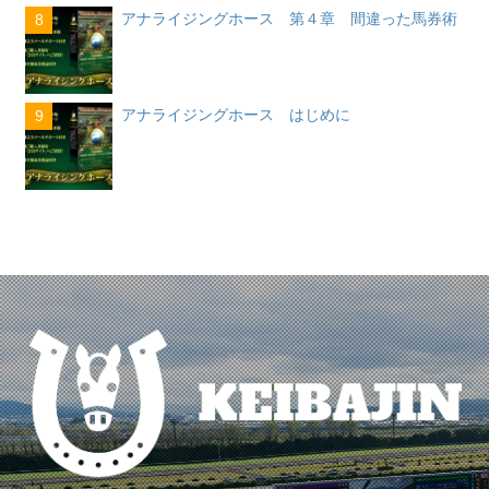
アナライジングホース 第４章 間違った馬券術
8
アナライジングホース はじめに
9