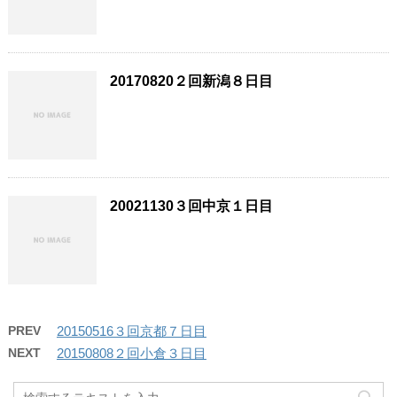
20170820２回新潟８日目
20021130３回中京１日目
PREV
20150516３回京都７日目
NEXT
20150808２回小倉３日目