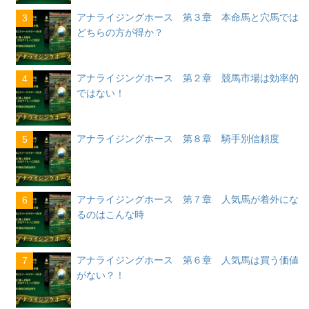
アナライジングホース 第３章 本命馬と穴馬では
3
どちらの方が得か？
アナライジングホース 第２章 競馬市場は効率的
4
ではない！
アナライジングホース 第８章 騎手別信頼度
5
アナライジングホース 第７章 人気馬が着外にな
6
るのはこんな時
アナライジングホース 第６章 人気馬は買う価値
7
がない？！