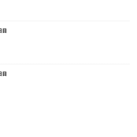
日目
日目