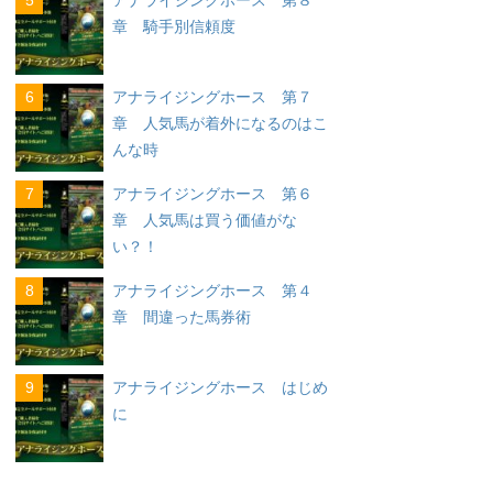
章 騎手別信頼度
6
アナライジングホース 第７
章 人気馬が着外になるのはこ
んな時
7
アナライジングホース 第６
章 人気馬は買う価値がな
い？！
8
アナライジングホース 第４
章 間違った馬券術
9
アナライジングホース はじめ
に