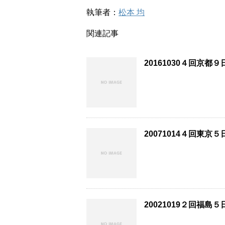
執筆者：
松本 均
関連記事
20161030４回京都９
20071014４回東京５
20021019２回福島５