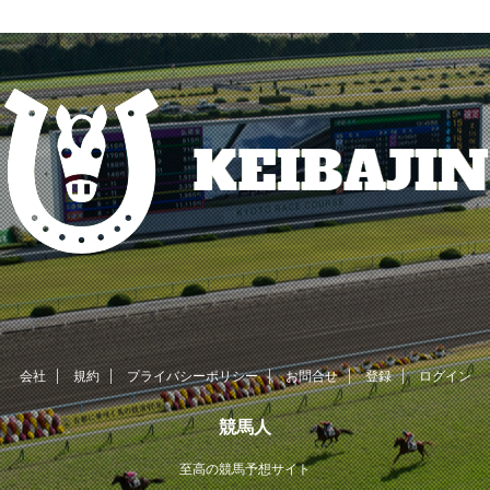
会社
規約
プライバシーポリシー
お問合せ
登録
ログイン
競馬人
至高の競馬予想サイト