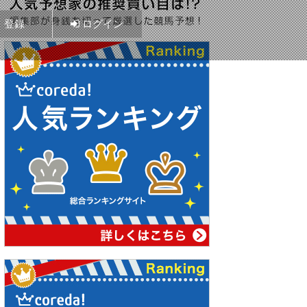
登録
ログイン