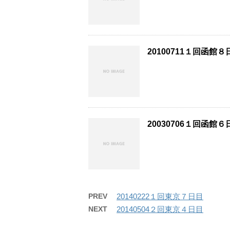
20100711１回函館８
20030706１回函館６
PREV
20140222１回東京７日目
NEXT
20140504２回東京４日目