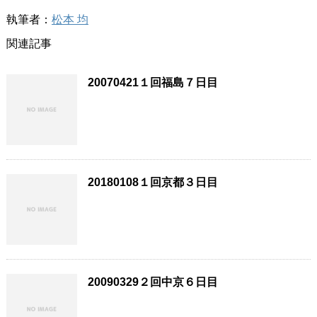
執筆者：
松本 均
関連記事
20070421１回福島７日目
20180108１回京都３日目
20090329２回中京６日目