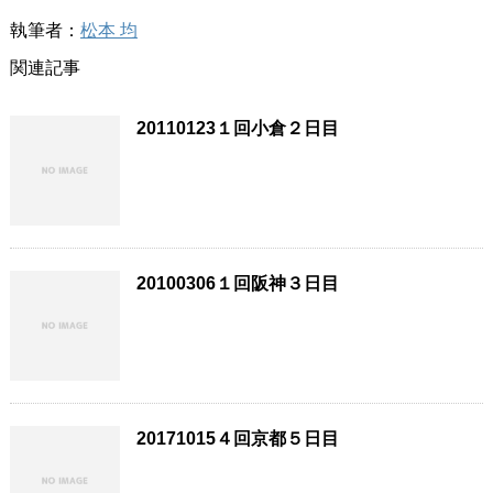
執筆者：
松本 均
関連記事
20110123１回小倉２日目
20100306１回阪神３日目
20171015４回京都５日目