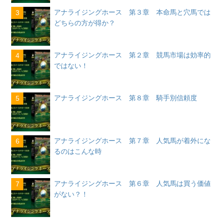
アナライジングホース 第３章 本命馬と穴馬では
3
どちらの方が得か？
アナライジングホース 第２章 競馬市場は効率的
4
ではない！
アナライジングホース 第８章 騎手別信頼度
5
アナライジングホース 第７章 人気馬が着外にな
6
るのはこんな時
アナライジングホース 第６章 人気馬は買う価値
7
がない？！