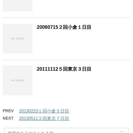
20060715２回小倉１日目
20111112５回東京３日目
PREV
20130223１回小倉５日目
NEXT
20130511２回東京７日目