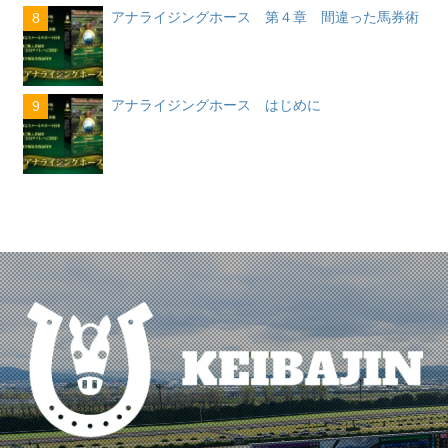
アナライジングホース 第４章 間違った馬券術
8
アナライジングホース はじめに
9