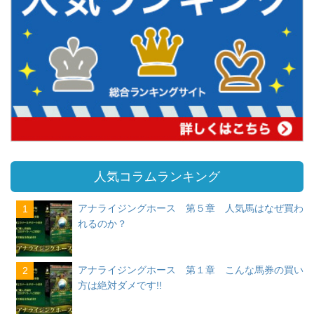
人気コラムランキング
アナライジングホース 第５章 人気馬はなぜ買わ
1
れるのか？
アナライジングホース 第１章 こんな馬券の買い
2
方は絶対ダメです!!