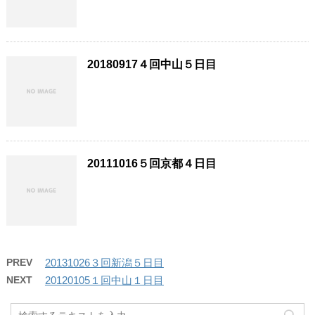
20180917４回中山５日目
20111016５回京都４日目
PREV
20131026３回新潟５日目
NEXT
20120105１回中山１日目