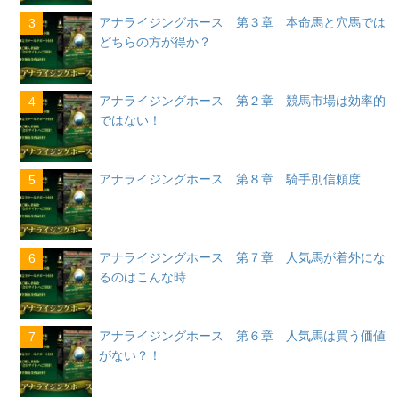
アナライジングホース 第３章 本命馬と穴馬では
3
どちらの方が得か？
アナライジングホース 第２章 競馬市場は効率的
4
ではない！
アナライジングホース 第８章 騎手別信頼度
5
アナライジングホース 第７章 人気馬が着外にな
6
るのはこんな時
アナライジングホース 第６章 人気馬は買う価値
7
がない？！