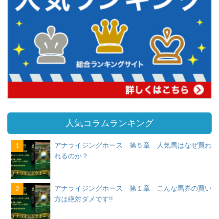
人気コラムランキング
アナライジングホース 第５章 人気馬はなぜ買わ
1
れるのか？
アナライジングホース 第１章 こんな馬券の買い
2
方は絶対ダメです!!