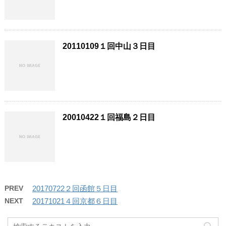
20110109１回中山３日目
20010422１回福島２日目
PREV
20170722２回函館５日目
NEXT
20171021４回京都６日目