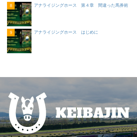
アナライジングホース 第４章 間違った馬券術
8
アナライジングホース はじめに
9