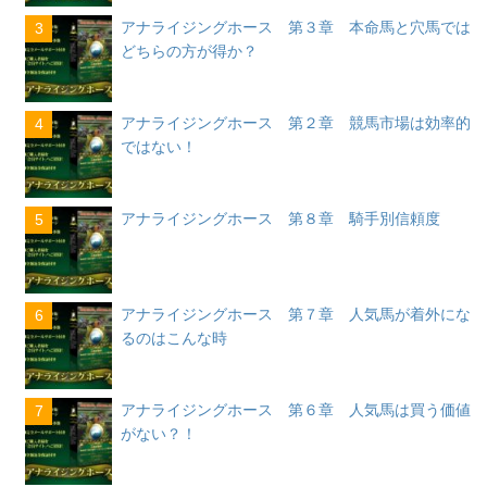
アナライジングホース 第３章 本命馬と穴馬では
3
どちらの方が得か？
アナライジングホース 第２章 競馬市場は効率的
4
ではない！
アナライジングホース 第８章 騎手別信頼度
5
アナライジングホース 第７章 人気馬が着外にな
6
るのはこんな時
アナライジングホース 第６章 人気馬は買う価値
7
がない？！