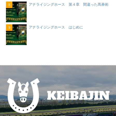
アナライジングホース 第４章 間違った馬券術
8
アナライジングホース はじめに
9