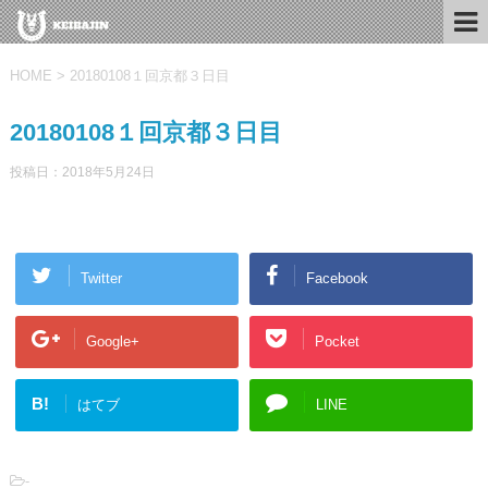
HOME
>
20180108１回京都３日目
20180108１回京都３日目
投稿日：
2018年5月24日
Twitter
Facebook
Google+
Pocket
B!
はてブ
LINE
-