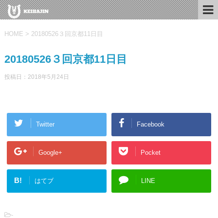
HOME
>
20180526３回京都11日目
20180526３回京都11日目
投稿日：
2018年5月24日
Twitter
Facebook
Google+
Pocket
B!
はてブ
LINE
-