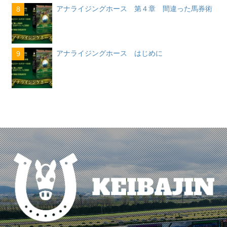
アナライジングホース 第４章 間違った馬券術
8
アナライジングホース はじめに
9