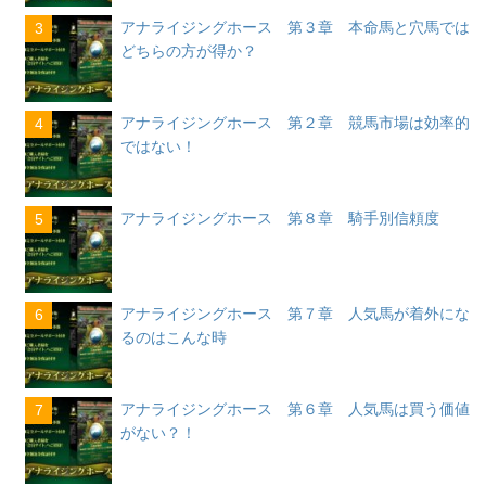
アナライジングホース 第３章 本命馬と穴馬では
3
どちらの方が得か？
アナライジングホース 第２章 競馬市場は効率的
4
ではない！
アナライジングホース 第８章 騎手別信頼度
5
アナライジングホース 第７章 人気馬が着外にな
6
るのはこんな時
アナライジングホース 第６章 人気馬は買う価値
7
がない？！